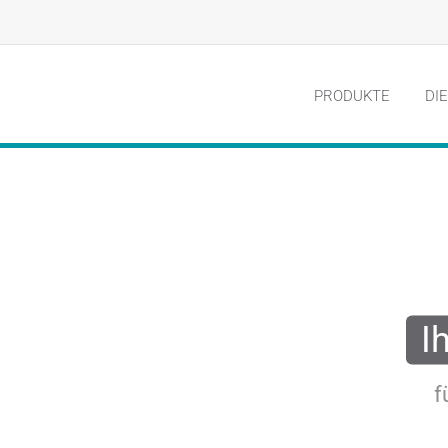
PRODUKTE
DI
I
f