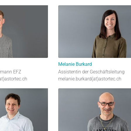
Melanie Burkard
fmann EFZ
Assistentin der Geschäftsleitung
at)astortec.ch
melanie.burkard(at)astortec.ch