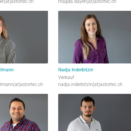
er(at)astortec.ch
magda.dayeh(at)astortec.ch
llmann
Nadja Inderbitzin
Verkauf
lmann(at)astortec.ch
nadja.inderbitzin(at)astortec.ch