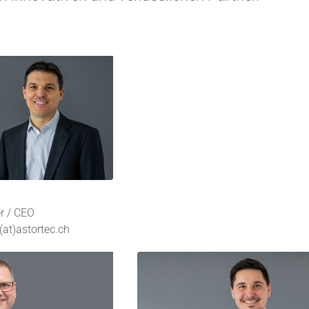
n
r / CEO
at)astortec.ch