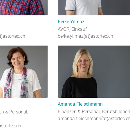
Berke Yilmaz
AVOR, Einkauf
t)astortec.ch
berke.yilmaz(at)astortec.ch
Amanda Fleischmann
Finanzen & Personal, Berufsbildner
en & Personal,
amanda.fleischmann(at)astortec.c
)astortec.ch