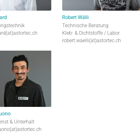
ard
Robert Wälli
ungstechnik
Technische Beratung
rd(at)astortec.ch
Kleb- & Dichtstoffe / Labor
robert.waelli(at)astortec.ch
tuono
enst & Unterhalt
uono(at)astortec.ch