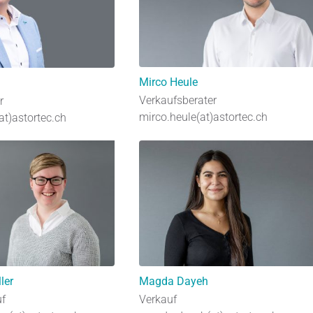
Mirco Heule
Verkaufsberater
r
mirco.heule(at)astortec.ch
(at)astortec.ch
ler
Magda Dayeh
uf
Verkauf