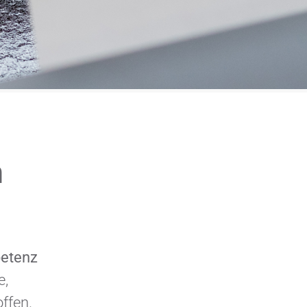
n
petenz
e,
ffen.