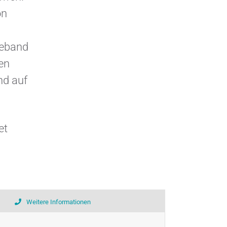
on
beband
en
nd auf
et
Weitere Informationen