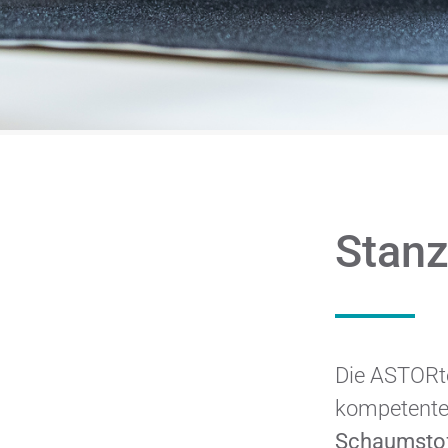
Stan
Die ASTORte
kompetente 
Schaumstof