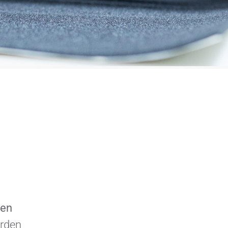
ten
erden