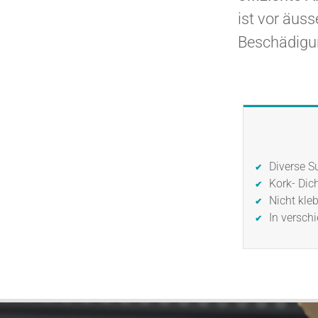
ist vor äus
Beschädigun
Diverse S
Kork- Dic
Nicht kleb
In versc