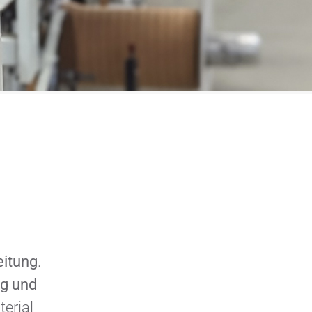
eitung
.
ng und
erial