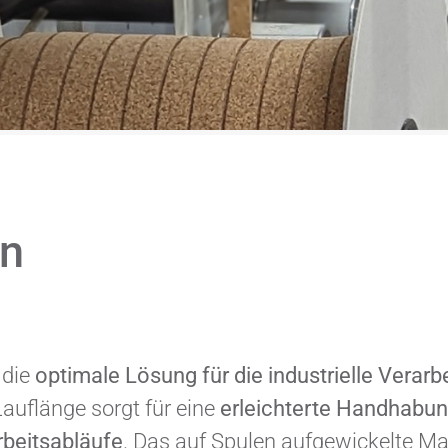
en
 die
optimale Lösung für die industrielle Verarb
Lauflänge sorgt für eine
erleichterte Handhabu
rbeitsabläufe
. Das auf Spulen aufgewickelte Mat